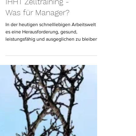
IHHT Zelltraining -
Was für Manager?
In der heutigen schnelllebigen Arbeitswelt ist
es eine Herausforderung, gesund,
leistungsfähig und ausgeglichen zu bleiben.
Gerade für Menschen in
verantwortungsvollen Positionen ist es
wichtig, den Körper und Geist optimal zu
unterstützen. Hier kommt das IHHT
Zelltraining ins Spiel eine innovative
Methode, die speziell für Manager und
Führungskräfte geeignet ist. Ich möchte dir in
diesem Beitrag zeigen, wie IHHT funktioniert,
warum es gerade für dich als Manager so
wertvoll