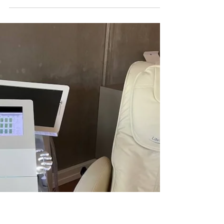
ganzheitliche Gesundheit auf Zellebene
besonders am Herzen.Mit dem Intervall-
Hypoxie-Hyperoxie-Training (IHHT) biete ich
eine sanfte und zugleich hochwirksame
Methode an, um deine Zellgesundheit , deine
Energie und deine Regenerationsfähigkeit
nachhaltig zu fördern. Du investierst in deine
Altersvorsorge – warum nicht auch in deine
Gesundheit von morgen ?IHHT trainiert deine
Zellen wie beim sanften Höhentraining –
ohne körperliche A