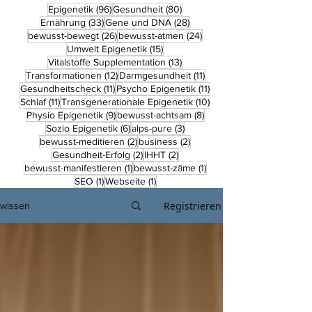
96 Beiträge
80 Beiträge
Epigenetik
(96)
Gesundheit
(80)
33 Beiträge
28 Beiträge
Ernährung
(33)
Gene und DNA
(28)
26 Beiträge
24 Beiträge
bewusst-bewegt
(26)
bewusst-atmen
(24)
15 Beiträge
Umwelt Epigenetik
(15)
13 Beiträge
Vitalstoffe Supplementation
(13)
12 Beiträge
11 Beiträge
Transformationen
(12)
Darmgesundheit
(11)
11 Beiträge
11 Beiträge
Gesundheitscheck
(11)
Psycho Epigenetik
(11)
11 Beiträge
10 Beiträge
Schlaf
(11)
Transgenerationale Epigenetik
(10)
9 Beiträge
8 Beiträge
Physio Epigenetik
(9)
bewusst-achtsam
(8)
6 Beiträge
3 Beiträge
Sozio Epigenetik
(6)
alps-pure
(3)
2 Beiträge
2 Beiträge
bewusst-meditieren
(2)
business
(2)
2 Beiträge
2 Beiträge
Gesundheit-Erfolg
(2)
IHHT
(2)
1 Beitrag
1 Beitrag
bewusst-manifestieren
(1)
bewusst-zäme
(1)
1 Beitrag
1 Beitrag
SEO
(1)
Webseite
(1)
Registrieren
wissen