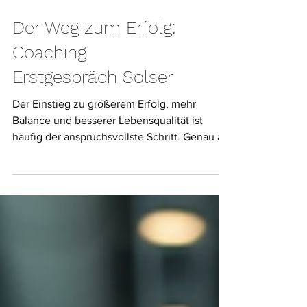
Der Weg zum Erfolg:
Coaching
Erstgespräch Solser
Der Einstieg zu größerem Erfolg, mehr
Balance und besserer Lebensqualität ist
häufig der anspruchsvollste Schritt. Genau an
diesem Punkt kommt das Coaching
Erstgespräch bei Solser ins Spiel. Es ist der
Moment, in dem du innehalten, nachdenken
und die Basis für deine persönliche und
berufliche Weiterentwicklung schaffen
kannst. Ich begleite dich durch dieses
bedeutende Gespräch und zeige dir, wie es
dir dabei helfen kann, deine Ziele klar zu
formulieren und langfristig zu ver