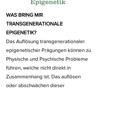
Epigenetik
WAS BRING MIR
TRANSGENERATIONALE
EPIGENETIK?
Das Auflösung transgenerationaler
epigenetischer Prägungen können zu
Physische und Psychische Probleme
führen, welche nicht direkt in
Zusammenhang
ist. Das auflösen
oder abschwächen dieser
Markierung ist das Ziel dabei werden
verschiedene Methoden eingesetzt,
wie unteranderem Psych-K.
WIEVIEL ZEIT DARF ICH EINPLANEN?