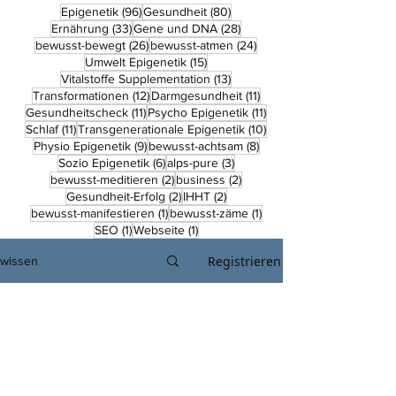
96 Beiträge
80 Beiträge
Epigenetik
(96)
Gesundheit
(80)
33 Beiträge
28 Beiträge
Ernährung
(33)
Gene und DNA
(28)
26 Beiträge
24 Beiträge
bewusst-bewegt
(26)
bewusst-atmen
(24)
15 Beiträge
Umwelt Epigenetik
(15)
13 Beiträge
Vitalstoffe Supplementation
(13)
12 Beiträge
11 Beiträge
Transformationen
(12)
Darmgesundheit
(11)
11 Beiträge
11 Beiträge
Gesundheitscheck
(11)
Psycho Epigenetik
(11)
11 Beiträge
10 Beiträge
Schlaf
(11)
Transgenerationale Epigenetik
(10)
9 Beiträge
8 Beiträge
Physio Epigenetik
(9)
bewusst-achtsam
(8)
6 Beiträge
3 Beiträge
Sozio Epigenetik
(6)
alps-pure
(3)
2 Beiträge
2 Beiträge
bewusst-meditieren
(2)
business
(2)
2 Beiträge
2 Beiträge
Gesundheit-Erfolg
(2)
IHHT
(2)
1 Beitrag
1 Beitrag
bewusst-manifestieren
(1)
bewusst-zäme
(1)
1 Beitrag
1 Beitrag
SEO
(1)
Webseite
(1)
Registrieren
wissen