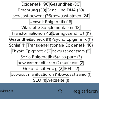
96 Beiträge
80 Beiträge
Epigenetik
(96)
Gesundheit
(80)
33 Beiträge
28 Beiträge
Ernährung
(33)
Gene und DNA
(28)
26 Beiträge
24 Beiträge
bewusst-bewegt
(26)
bewusst-atmen
(24)
15 Beiträge
Umwelt Epigenetik
(15)
13 Beiträge
Vitalstoffe Supplementation
(13)
12 Beiträge
11 Beiträge
Transformationen
(12)
Darmgesundheit
(11)
11 Beiträge
11 Beiträge
Gesundheitscheck
(11)
Psycho Epigenetik
(11)
11 Beiträge
10 Beiträge
Schlaf
(11)
Transgenerationale Epigenetik
(10)
9 Beiträge
8 Beiträge
Physio Epigenetik
(9)
bewusst-achtsam
(8)
6 Beiträge
3 Beiträge
Sozio Epigenetik
(6)
alps-pure
(3)
2 Beiträge
2 Beiträge
bewusst-meditieren
(2)
business
(2)
2 Beiträge
2 Beiträge
Gesundheit-Erfolg
(2)
IHHT
(2)
1 Beitrag
1 Beitrag
bewusst-manifestieren
(1)
bewusst-zäme
(1)
1 Beitrag
1 Beitrag
SEO
(1)
Webseite
(1)
Registrieren
wissen