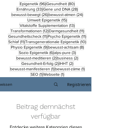
96 Beiträge
80 Beiträge
Epigenetik
(96)
Gesundheit
(80)
33 Beiträge
28 Beiträge
Ernährung
(33)
Gene und DNA
(28)
26 Beiträge
24 Beiträge
bewusst-bewegt
(26)
bewusst-atmen
(24)
15 Beiträge
Umwelt Epigenetik
(15)
13 Beiträge
Vitalstoffe Supplementation
(13)
12 Beiträge
11 Beiträge
Transformationen
(12)
Darmgesundheit
(11)
11 Beiträge
11 Beiträge
Gesundheitscheck
(11)
Psycho Epigenetik
(11)
11 Beiträge
10 Beiträge
Schlaf
(11)
Transgenerationale Epigenetik
(10)
9 Beiträge
8 Beiträge
Physio Epigenetik
(9)
bewusst-achtsam
(8)
6 Beiträge
3 Beiträge
Sozio Epigenetik
(6)
alps-pure
(3)
2 Beiträge
2 Beiträge
bewusst-meditieren
(2)
business
(2)
2 Beiträge
2 Beiträge
Gesundheit-Erfolg
(2)
IHHT
(2)
1 Beitrag
1 Beitrag
bewusst-manifestieren
(1)
bewusst-zäme
(1)
1 Beitrag
1 Beitrag
SEO
(1)
Webseite
(1)
Registrieren
wissen
Beitrag demnächst
verfügbar
Entdecke weitere Kategorien dieses