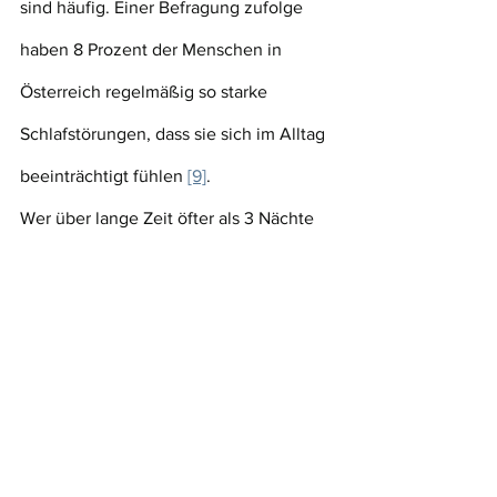
sind häufig. Einer Befragung zufolge 
haben 8 Prozent der Menschen in 
Österreich regelmäßig so starke 
Schlafstörungen, dass sie sich im Alltag 
beeinträchtigt fühlen 
[9]
.
Wer über lange Zeit öfter als 3 Nächte 
in der Woche schlecht schläft, könnte 
eine chronische Schlafstörung 
(Insomnie) haben 
[10]
. Es ist ratsam, 
dieses Problem mit einer Ärztin oder 
einem Arzt zu besprechen.
Oft kann es helfen, bestimmte 