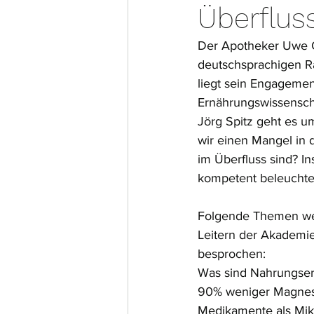
Überflus
Der Apotheker Uwe G
deutschsprachigen Ra
liegt sein Engagemen
Ernährungswissensch
Jörg Spitz geht es u
wir einen Mangel in
im Überfluss sind? I
kompetent beleuchtet
Folgende Themen wer
Leitern der Akademie
besprochen: 
Was sind Nahrungser
90% weniger Magnesiu
Medikamente als Mikr