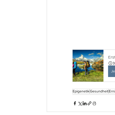
Ers
3
Je
Epigenetik
Gesundheit
Ern