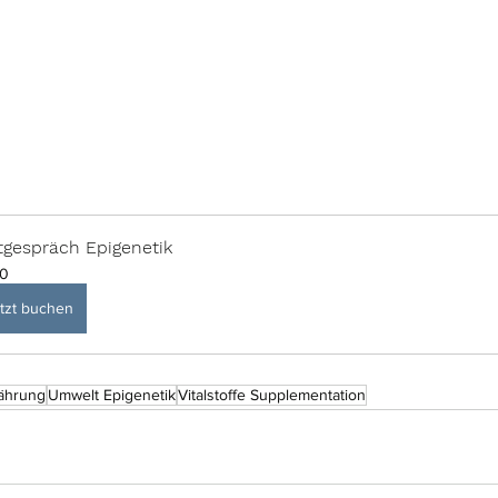
tgespräch Epigenetik
0
tzt buchen
ährung
Umwelt Epigenetik
Vitalstoffe Supplementation