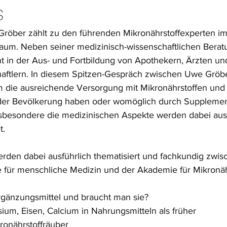
s
röber zählt zu den führenden Mikronährstoffexperten im
um. Neben seiner medizinisch-wissenschaftlichen Beratun
t in der Aus- und Fortbildung von Apothekern, Ärzten un
aftlern. In diesem Spitzen-Gespräch zwischen Uwe Gröbe
m die ausreichende Versorgung mit Mikronährstoffen und 
 der Bevölkerung haben oder womöglich durch Supplemen
nsbesondere die medizinischen Aspekte werden dabei ausf
. 
den dabei ausführlich thematisiert und fachkundig zwis
 für menschliche Medizin und der Akademie für Mikronäh
gänzungsmittel und braucht man sie? 
m, Eisen, Calcium in Nahrungsmitteln als früher 
onährstoffräuber 