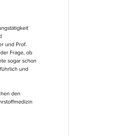
 
gstätigkeit 
d 
r und Prof. 
der Frage, ob 
te sogar schon 
ührlich und 
chen den 
rstoffmedizin 