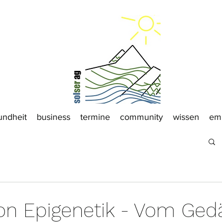
undheit
business
termine
community
wissen
em
ion Epigenetik - Vom Ged