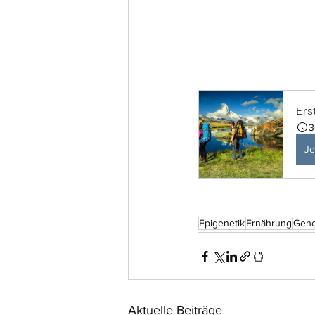
Ers
3
Je
Epigenetik
Ernährung
Gen
Aktuelle Beiträge