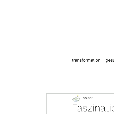
transformation
ges
solser
Faszinat