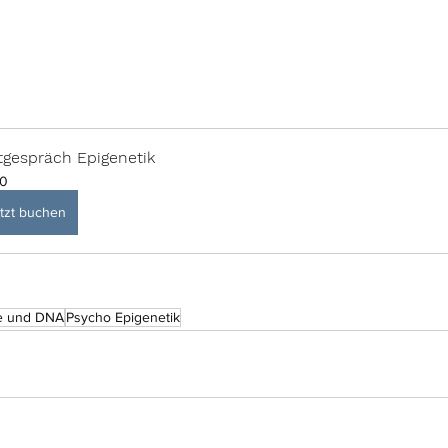
tgespräch Epigenetik
0
tzt buchen
e und DNA
Psycho Epigenetik