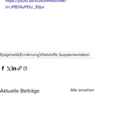
https://youtu.be/xOouHHNXcHM?
si=JPB34yPEiU_SSjur
Epigenetik
Ernährung
Vitalstoffe Supplementation
Alle ansehen
Aktuelle Beiträge